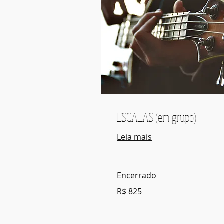
ESCALAS (em grupo)
Leia mais
Encerrado
825
R$ 825
Reais
brasileiros