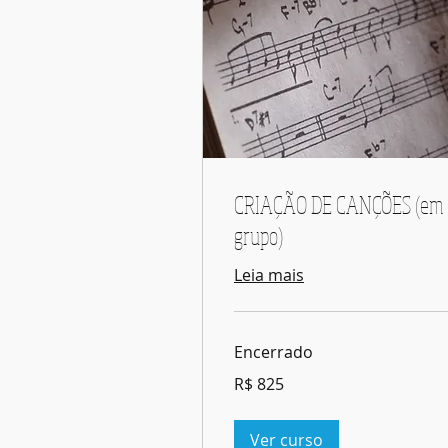
CRIAÇÃO DE CANÇÕES (em
grupo)
Leia mais
Encerrado
825
R$ 825
Reais
brasileiros
Ver curso