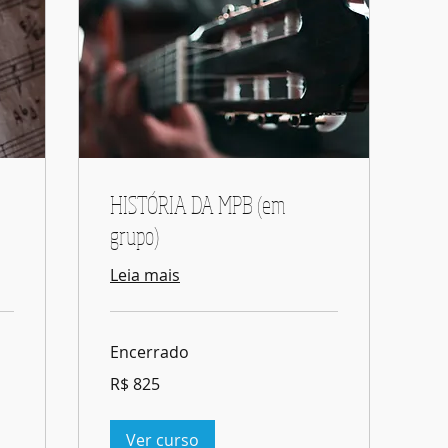
HISTÓRIA DA MPB (em
grupo)
Leia mais
Encerrado
825
R$ 825
Reais
brasileiros
Ver curso