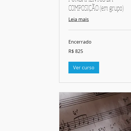
COMPOSIÇÃO (em grupo)
Leia mais
Encerrado
825
R$ 825
Reais
brasileiros
Ver curso