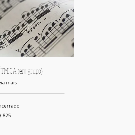
ÍTMICA (em grupo)
eia mais
ncerrado
5
$ 825
ais
sileiros