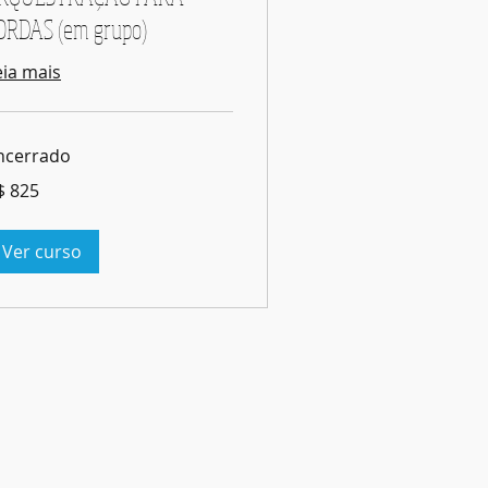
ORDAS (em grupo)
eia mais
ncerrado
5
$ 825
ais
sileiros
Ver curso